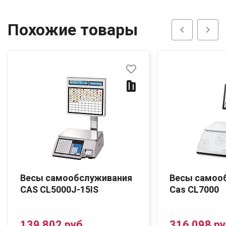
Похожие товары
chevron_left
chevron_right
favorite_border
Весы самообслуживания
Весы самоо
CAS CL5000J-15IS
Cas CL7000
139 802 руб.
316 098 ру