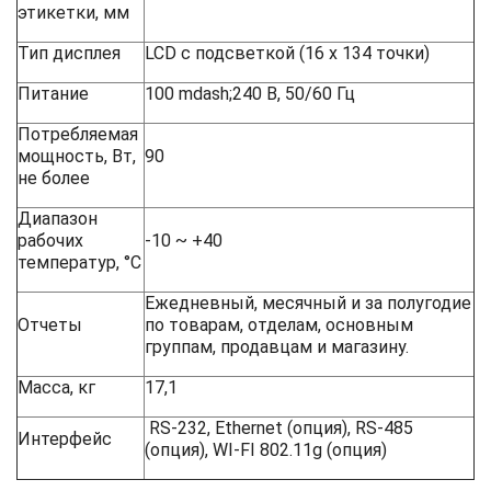
этикетки, мм
Тип дисплея
LCD с подсветкой (16 х 134 точки)
Питание
100 mdash;240 В, 50/60 Гц
Потребляемая
мощность, Вт,
90
не более
Диапазон
рабочих
-10 ~ +40
температур, °C
Ежедневный, месячный и за полугодие
Отчеты
по товарам, отделам, основным
группам, продавцам и магазину.
Масса, кг
17,1
RS-232, Ethernet (опция), RS-485
Интерфейс
(опция), WI-FI 802.11g (опция)