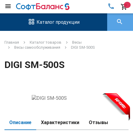
local_phone
menu
shopping_cart
search
Каталог продукции
Главная
Каталог товаров
Весы
Весы самообслуживания
DIGI SM-500S
DIGI SM-500S
Описание
Характеристики
Отзывы