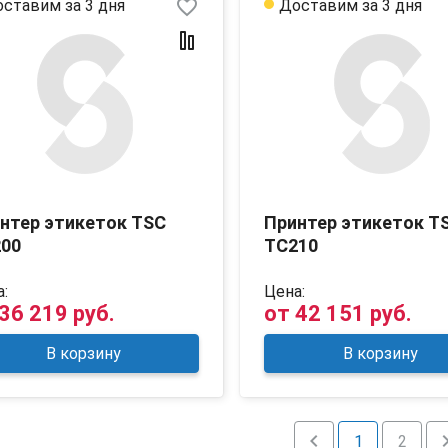
favorite_border
ставим за 3 дня
Доставим за 3 дня
нтер этикеток TSC
Принтер этикеток T
00
TC210
:
Цена:
36 219 руб.
от
42 151 руб.
В корзину
В корзину
chevron_left
chevron
1
2