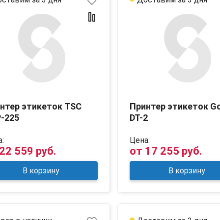
favorite_border
нтер этикеток TSC
Принтер этикеток G
-225
DT-2
:
Цена:
22 559 руб.
от
17 255 руб.
В корзину
В корзину