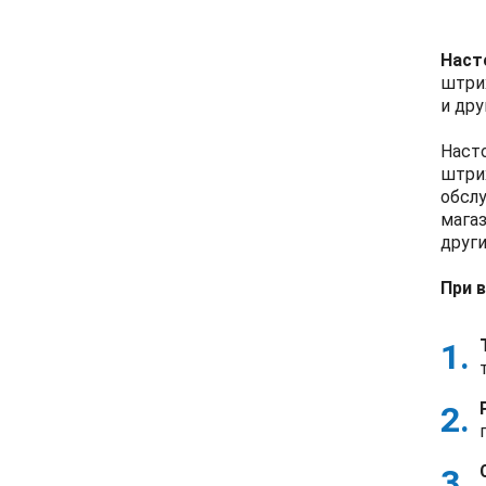
Наст
штрих
и дру
Наст
штри
обсл
магаз
други
При 