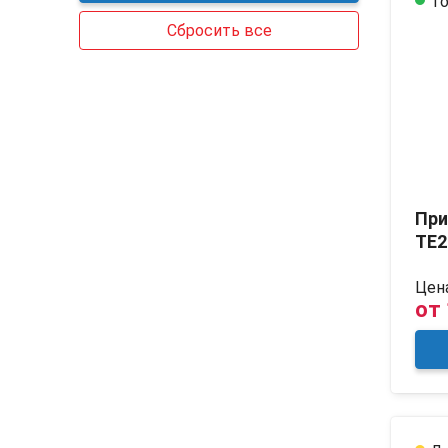
То
Cбросить все
При
TE2
Цена
от