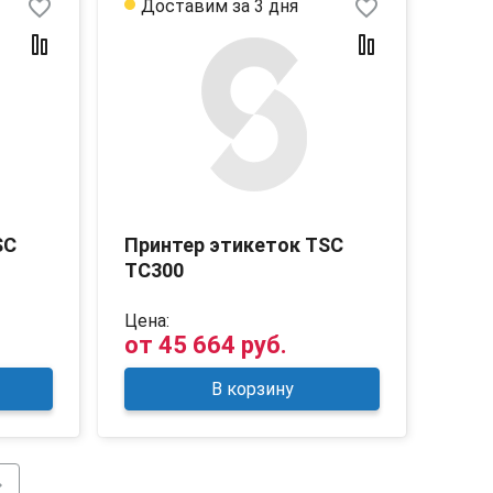
favorite_border
favorite_border
Доставим за 3 дня
SC
Принтер этикеток TSC
TC300
Цена:
от
45 664 руб.
В корзину
_right