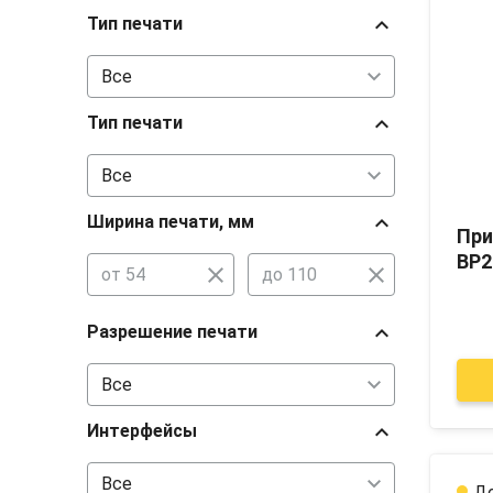
chevron_right
Тип печати
chevron_right
Тип печати
chevron_right
Ширина печати, мм
При
BP2
close
close
chevron_right
Разрешение печати
chevron_right
Интерфейсы
До