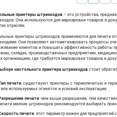
ольные принтеры штрихкодов
– это устройства, предна
кодов. Они используются для маркировки товаров и доку
гих отраслях.
ольные принтеры штрихкодов применяются для печати этик
хкодами. Они позволяют автоматизировать процессы учет
уживание клиентов и повышать эффективность работы пр
инах, складах, производственных предприятиях, медицин
х организациях, где требуется маркировка товаров и док
выборе настольного принтера штрихкодов
стоит обратит
Тип печати
: существуют принтеры с термопечатью и тер
типа используемых этикеток и условий эксплуатации.
Разрешение печати
: чем выше разрешение, тем качестве
печати мелких штрихкодов рекомендуется выбирать принт
Скорость печати
: этот параметр важен для предприятий 