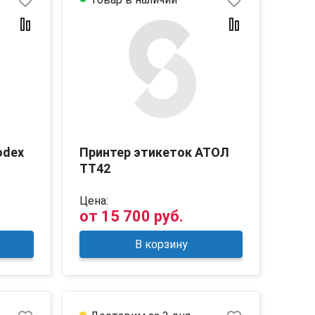
favorite_border
favorite_border
odex
Принтер этикеток АТОЛ
ТТ42
Цена:
от
15 700 руб.
В корзину