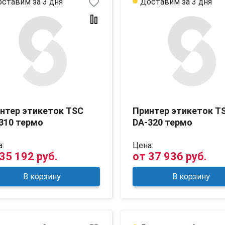
favorite_border
ставим за 3 дня
Доставим за 3 дня
нтер этикеток TSC
Принтер этикеток T
310 термо
DA-320 термо
:
Цена:
35 192 руб.
от
37 936 руб.
В корзину
В корзину