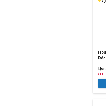
До
При
DA-
Цена
от