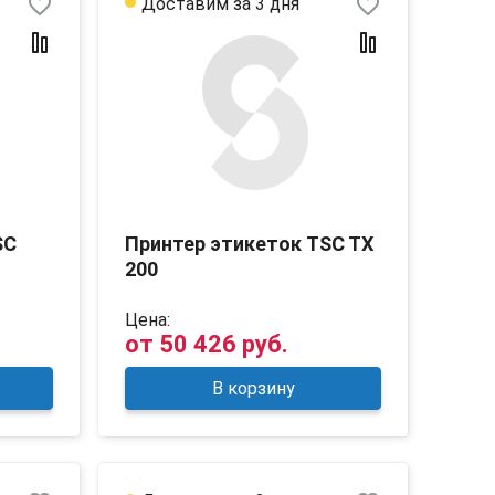
favorite_border
favorite_border
Доставим за 3 дня
SC
Принтер этикеток TSC TX
200
Цена:
от
50 426 руб.
В корзину