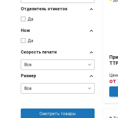
chevron_right
Отделитель этикеток
Да
chevron_right
Нож
Да
chevron_right
Скорость печати
При
TTP
Цена
chevron_right
Размер
от
Смотреть товары