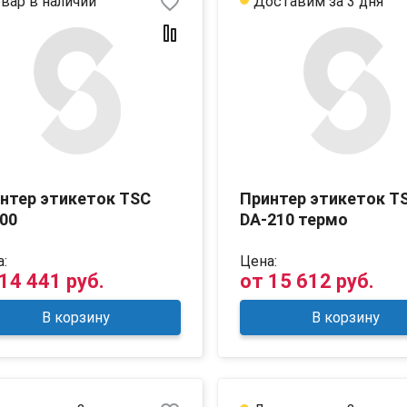
favorite_border
вар в наличии
Доставим за 3 дня
нтер этикеток TSC
Принтер этикеток T
00
DA-210 термо
:
Цена:
14 441 руб.
от
15 612 руб.
В корзину
В корзину