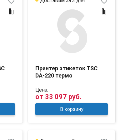
favorite_border
favorite_border
Доставим за 3 дня
SC
Принтер этикеток TSC
DA-220 термо
Цена:
от
33 097 руб.
В корзину