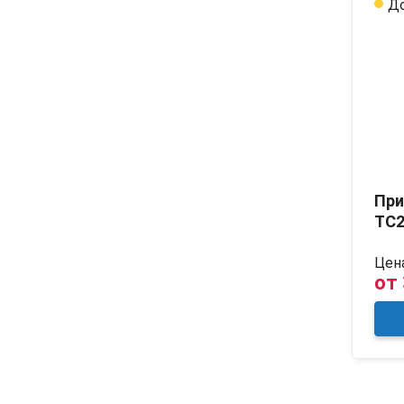
До
При
TC2
Цена
от