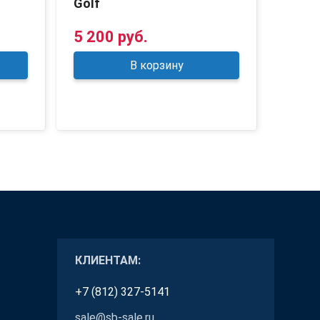
Golf
Vega
5 200 руб.
4 90
В корзину
КЛИЕНТАМ:
+7 (812) 327-5141
sale@sb-sale.ru