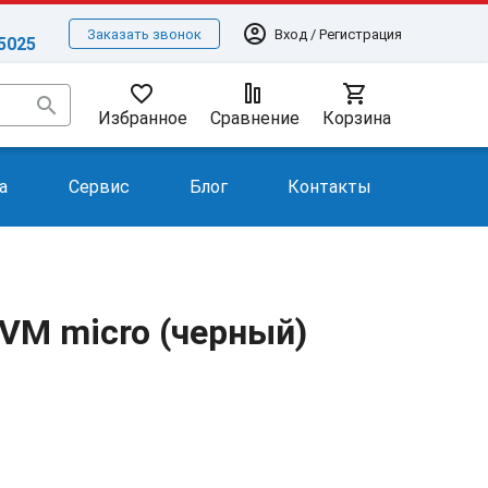
account_circle
Вход / Регистрация
Заказать звонок
-5025
favorite_border
shopping_cart
search
Избранное
Сравнение
Корзина
а
Сервис
Блог
Контакты
VM micro (черный)