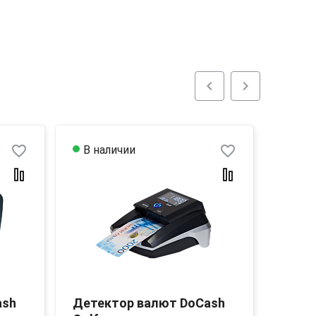
chevron_left
chevron_right
favorite_border
favorite_border
В наличии
ash
Детектор валют DoCash
Дете