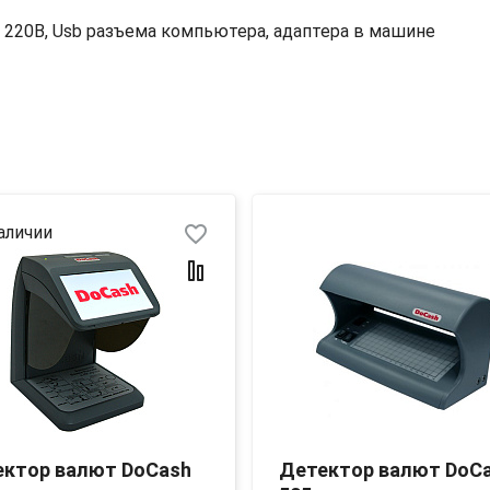
 220В, Usb разъема компьютера, адаптера в машине
favorite_border
аличии
ектор валют DoCash
Детектор валют DoC