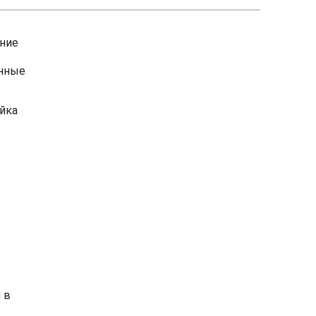
ание
енные
йка
 в