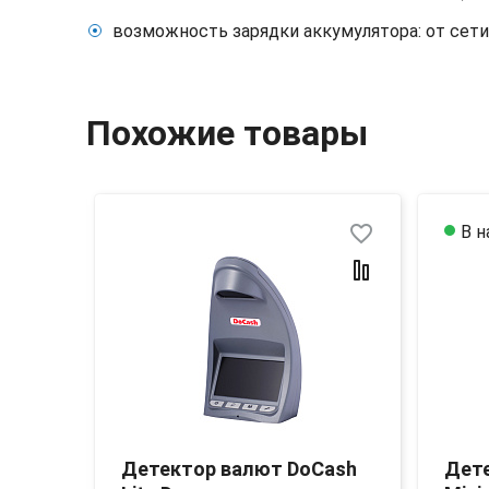
возможность зарядки аккумулятора: от сети
Похожие товары
favorite_border
favorite_border
В н
Cash
Детектор валют DoCash
Дет