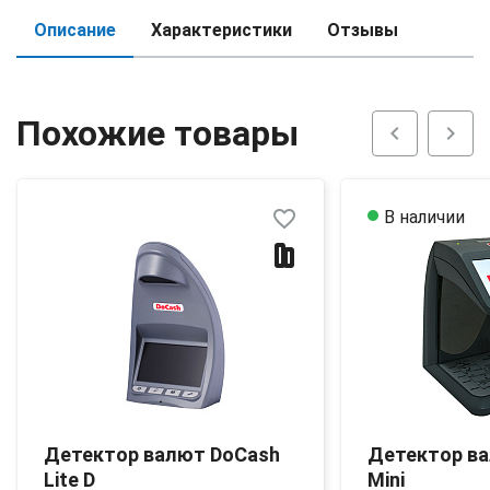
Описание
Характеристики
Отзывы
Похожие товары
chevron_left
chevron_right
favorite_border
В наличии
Детектор валют DoCash
Детектор в
Lite D
Mini