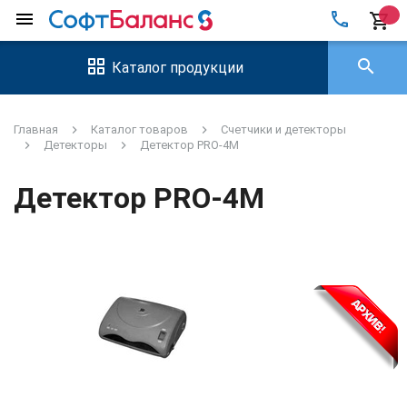
local_phone
menu
shopping_cart
search
Каталог продукции
Главная
Каталог товаров
Счетчики и детекторы
Детекторы
Детектор PRO-4M
Детектор PRO-4M