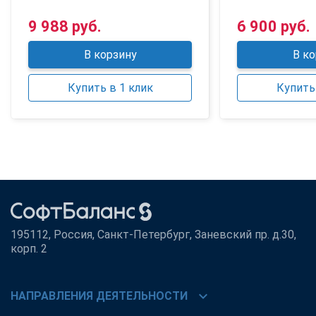
9 988 руб.
6 900 руб.
В корзину
В ко
Купить в 1 клик
Купить 
195112, Россия, Санкт-Петербург, Заневский пр. д.30,
корп. 2
chevron_right
НАПРАВЛЕНИЯ ДЕЯТЕЛЬНОСТИ