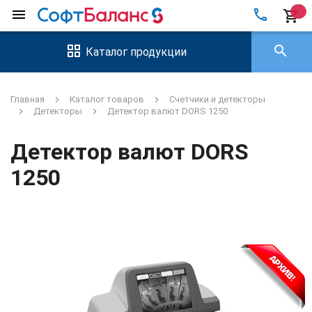
local_phone
menu
shopping_cart
search
Каталог продукции
Главная
Каталог товаров
Счетчики и детекторы
Детекторы
Детектор валют DORS 1250
Детектор валют DORS
1250