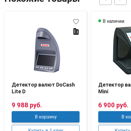
favorite_border
В наличии
Детектор валют DoCash
Детектор в
Lite D
Mini
9 988 руб.
6 900 руб.
В корзину
В ко
Купить в 1 клик
Купить 