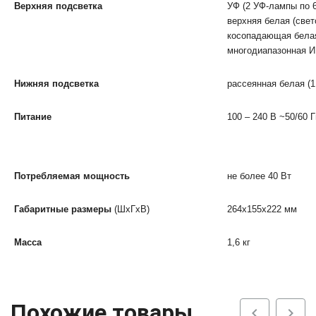
Верхняя подсветка
УФ (2 УФ-лампы по 6
верхняя белая (све
косопадающая белая
многодиапазонная ИК
Нижняя подсветка
рассеянная белая (1
Питание
100 – 240 В ~50/60 Г
Потребляемая мощность
не более 40 Вт
Габаритные размеры
(ШхГхВ)
264х155х222 мм
Масса
1,6 кг
Похожие товары
chevron_left
chevron_right