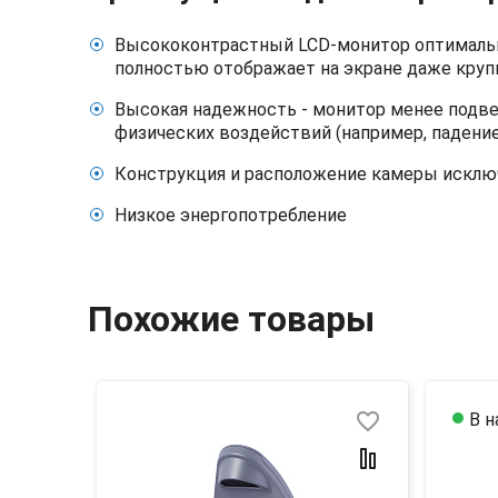
Высококонтрастный LCD-монитор оптимально
полностью отображает на экране даже крупн
Высокая надежность - монитор менее подв
физических воздействий (например, падение 
Конструкция и расположение камеры исклю
Низкое энергопотребление
Похожие товары
favorite_border
favorite_border
В н