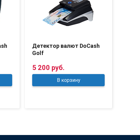
ash
Детектор валют DoCash
Дете
Golf
Vega
5 200 руб.
4 90
В корзину