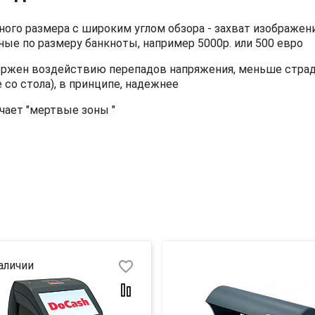
го размера с широким углом обзора - захват изображен
ые по размеру банкноты, например 5000р. или 500 евро
ержен воздействию перепадов напряжения, меньше страд
со стола), в принципе, надежнее
чает "мертвые зоны "
favorite_border
аличии