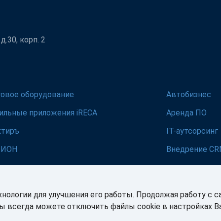
.30, корп. 2
говое оборудование
Автобизнес
ильные приложения iRECA
Аренда ПО
ктиръ
IT-аутсорсинг
ЛИОН
Внедрение C
хнологии для улучшения его работы. Продолжая работу с с
Вы всегда можете отключить файлы cookie в настройках 