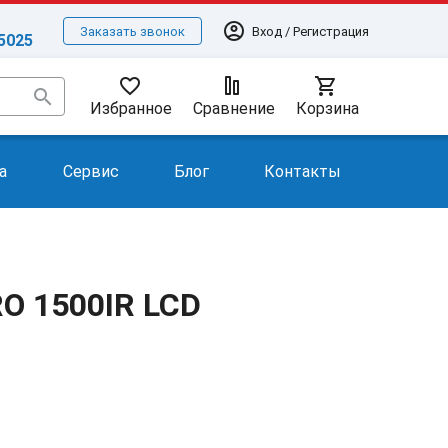
account_circle
Вход / Регистрация
Заказать звонок
-5025
favorite_border
shopping_cart
search
Избранное
Сравнение
Корзина
а
Сервис
Блог
Контакты
O 1500IR LCD