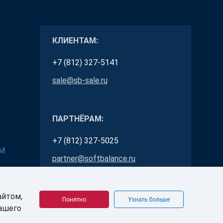
КЛИЕНТАМ:
+7 (812) 327-5141
sale@sb-sale.ru
ПАРТНЁРАМ:
+7 (812) 327-5025
RM
partner@softbalance.ru
айтом,
Понятно
Узнать больше
Вашего