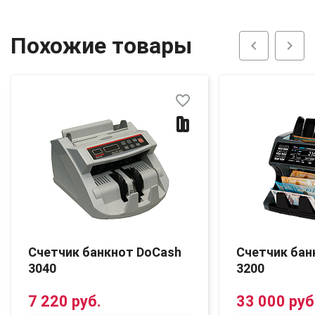
Похожие товары
chevron_left
chevron_right
favorite_border
Счетчик банкнот DoCash
Счетчик бан
3040
3200
7 220 руб.
33 000 руб