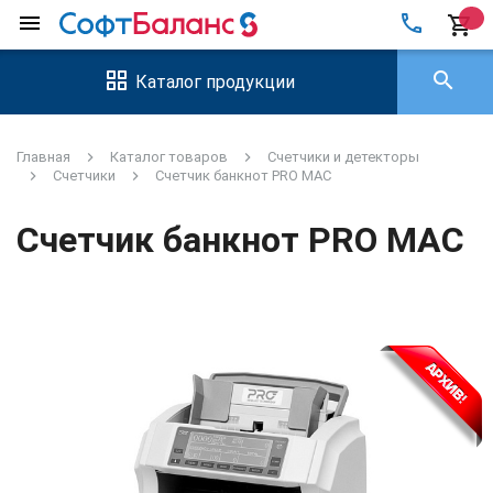
local_phone
menu
shopping_cart
search
Каталог продукции
Главная
Каталог товаров
Счетчики и детекторы
Счетчики
Счетчик банкнот PRO MAC
Счетчик банкнот PRO MAC