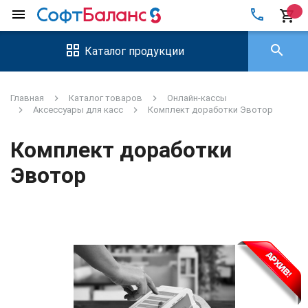
local_phone
menu
shopping_cart
search
Каталог продукции
Главная
Каталог товаров
Онлайн-кассы
Аксессуары для касс
Комплект доработки Эвотор
Комплект доработки
Эвотор