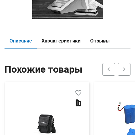
Описание
Характеристики
Отзывы
Похожие товары
chevron_left
chevron_right
favorite_border