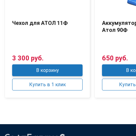
Чехол для АТОЛ 11Ф
Аккумулято
Атол 90Ф
3 300 руб.
650 руб.
В корзину
В ко
Купить в 1 клик
Купить 