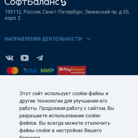
195112, Россия, Санкт-Петербург, Заневский пр. д.30,
корп. 2
chevron_right
НАПРАВЛЕНИЯ ДЕЯТЕЛЬНОСТИ
Этот сайт использует cookie-файлы и
другие технологии для улучшения его
КЛИЕНТАМ:
ПАРТНЁРАМ:
работы. Продолжая работу с сайтом, Вы
+7 (812) 327-5141
+7 (812) 327-5025
разрешаете использование cookie-
файлов. Вы всегда можете отключить
sale@sb-sale.ru
partner@softbalance.ru
файлы cookie в настройках Вашего
браузера.