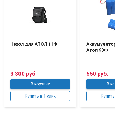
Чехол для АТОЛ 11Ф
Аккумулято
Атол 90Ф
3 300 руб.
650 руб.
В корзину
В ко
Купить в 1 клик
Купить 