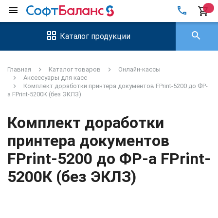
local_phone
menu
shopping_cart
search
Каталог продукции
Главная
Каталог товаров
Онлайн-кассы
Аксессуары для касс
Комплект доработки принтера документов FPrint-5200 до ФР-
а FPrint-5200К (без ЭКЛЗ)
Комплект доработки
принтера документов
FPrint-5200 до ФР-а FPrint-
5200К (без ЭКЛЗ)