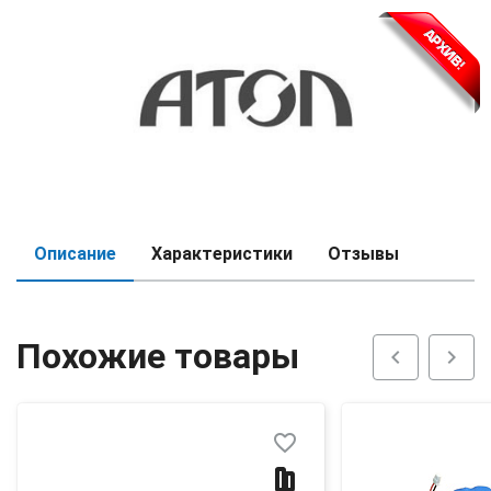
Описание
Характеристики
Отзывы
Похожие товары
chevron_left
chevron_right
favorite_border