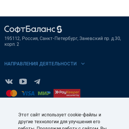
195112, Россия, Санкт-Петербург, Заневский пр. д.30,
корп. 2
chevron_right
НАПРАВЛЕНИЯ ДЕЯТЕЛЬНОСТИ
Этот сайт использует cookie-файлы и
другие технологии для улучшения его
КЛИЕНТАМ:
ПАРТНЁРАМ:
работы. Продолжая работу с сайтом, Вы