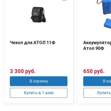
Чехол для АТОЛ 11Ф
Аккумулято
Атол 90Ф
3 300 руб.
650 руб.
В корзину
В ко
Купить в 1 клик
Купить 