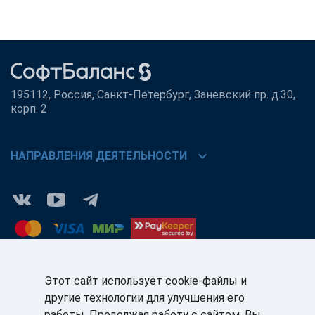
195112, Россия, Санкт-Петербург, Заневский пр. д.30,
корп. 2
chevron_right
НАПРАВЛЕНИЯ ДЕЯТЕЛЬНОСТИ
Этот сайт использует cookie-файлы и
другие технологии для улучшения его
КЛИЕНТАМ:
ПАРТНЁРАМ:
работы. Продолжая работу с сайтом, Вы