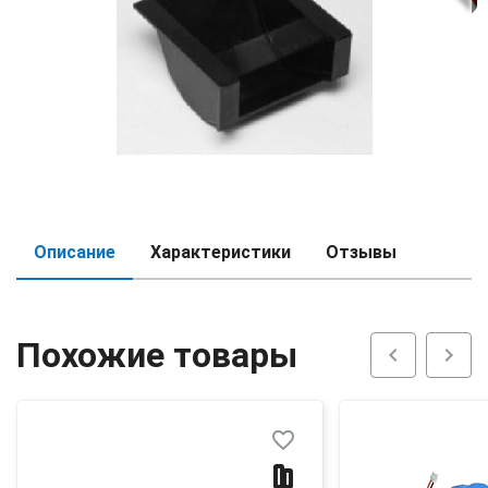
Описание
Характеристики
Отзывы
Похожие товары
chevron_left
chevron_right
favorite_border