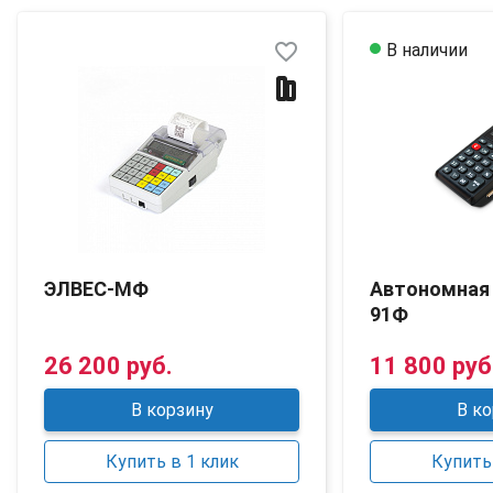
favorite_border
В наличии
ЭЛВЕС-МФ
Автономная
91Ф
26 200 руб.
11 800 руб
В корзину
В ко
Купить в 1 клик
Купить 