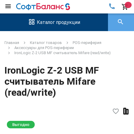
local_phone
menu
shopping_cart
search
Каталог продукции
Главная
Каталог товаров
POS-периферия
Аксессуары для POS-периферии
IronLogic Z-2 USB MF считыватель Mifare (read/write)
IronLogic Z-2 USB MF
считыватель Mifare
(read/write)
favorite_border
Выгодно