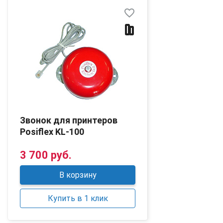
favorite_border
Звонок для принтеров
Posiflex KL-100
3 700 руб.
В корзину
Купить в 1 клик