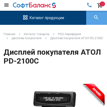
local_phone
menu
shopping_cart
search
Каталог продукции
Главная
Каталог товаров
POS-периферия
Дисплеи покупателя
Дисплей покупателя АТОЛ PD-2100C
Дисплей покупателя АТОЛ
PD-2100C