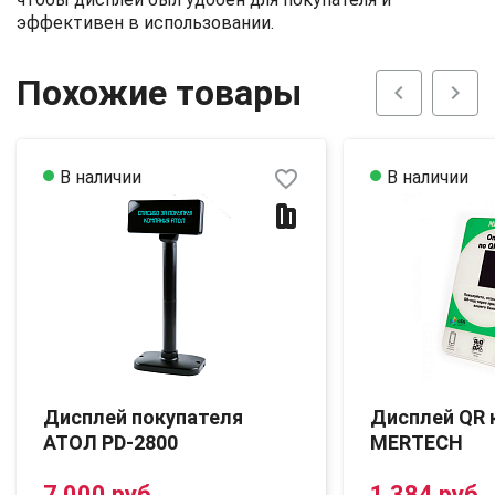
эффективен в использовании.
Похожие товары
chevron_left
chevron_right
favorite_border
В наличии
В наличии
Дисплей покупателя
Дисплей QR 
АТОЛ PD-2800
MERTECH
7 000 руб.
1 384 руб.