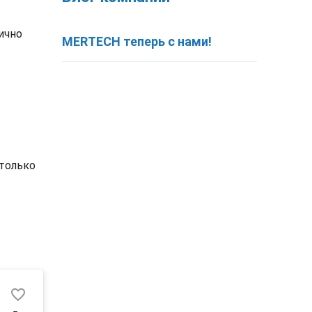
ично
MERTECH теперь с нами!
 только
favorite_border