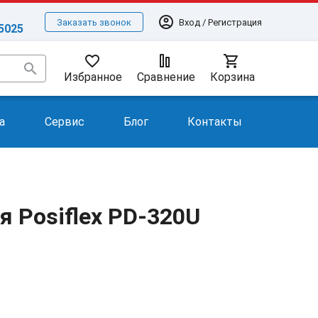
account_circle
Вход / Регистрация
Заказать звонок
-5025
favorite_border
shopping_cart
search
Избранное
Сравнение
Корзина
а
Сервис
Блог
Контакты
я Posiflex PD-320U