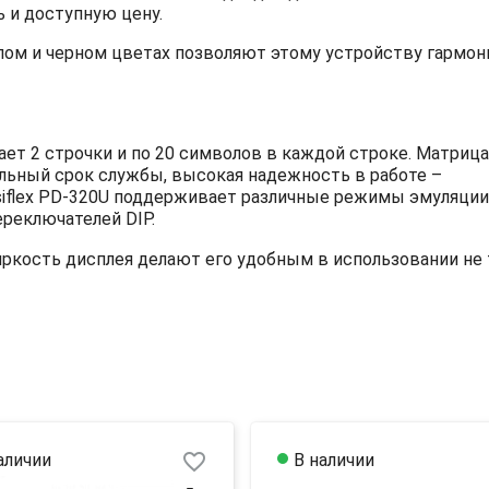
ь и доступную цену.
лом и черном цветах позволяют этому устройству гармон
ет 2 строчки и по 20 символов в каждой строке. Матрица
тельный срок службы, высокая надежность в работе –
siflex PD-320U поддерживает различные режимы эмуляции
реключателей DIP.
 яркость дисплея делают его удобным в использовании не
favorite_border
аличии
В наличии