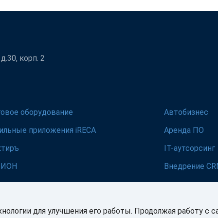
.30, корп. 2
говое оборудование
Автобизнес
ильные приложения iRECA
Аренда ПО
ктиръ
IT-аутсорсинг
ЛИОН
Внедрение C
хнологии для улучшения его работы. Продолжая работу с с