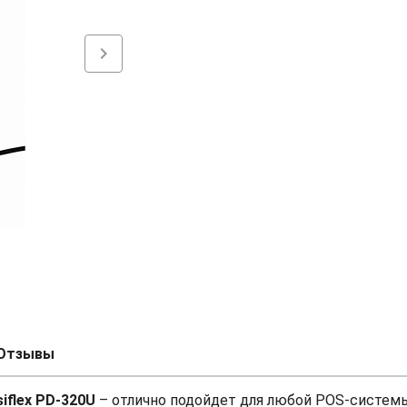
chevron_right
Отзывы
iflex PD-320U
– отлично подойдет для любой POS-систем