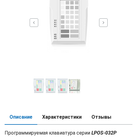
chevron_left
chevron_right
Описание
Характеристики
Отзывы
Программируемая клавиатура серии
LPOS-032P