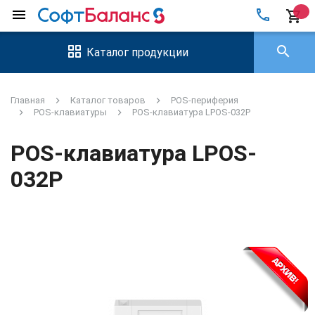
local_phone
menu
shopping_cart
search
Каталог продукции
Главная
Каталог товаров
POS-периферия
POS-клавиатуры
POS-клавиатура LPOS-032P
POS-клавиатура LPOS-
032P