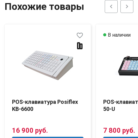
Похожие товары
chevron_left
chevron_right
favorite_border
В наличии
POS-клавиатура Posiflex
POS-клавиат
KB-6600
50-U
16 900 руб.
7 800 руб.