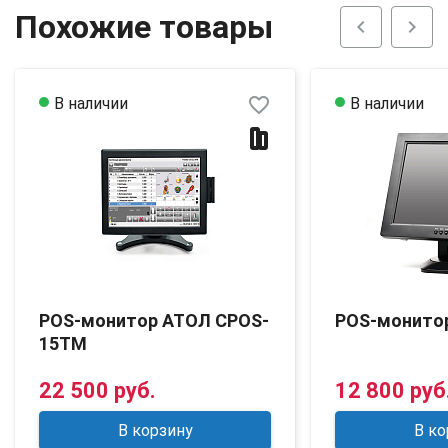
Похожие товары
chevron_left
chevron_right
favorite_border
В наличии
В наличии
POS-монитор АТОЛ CPOS-
POS-монито
15TM
22 500 руб.
12 800 руб
В корзину
В ко