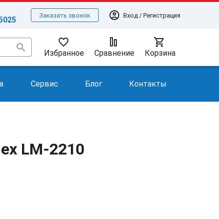
account_circle
Вход / Регистрация
Заказать звонок
-5025
favorite_border
shopping_cart
search
Избранное
Сравнение
Корзина
а
Сервис
Блог
Контакты
lex LM-2210