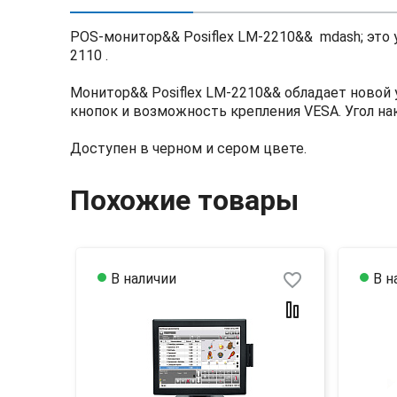
POS-монитор&& Posiflex LM-2210&& mdash; это
2110 .
Монитор&& Posiflex LM-2210&& обладает новой
кнопок и возможность крепления VESA. Угол н
Доступен в черно
м и сером цв
ете.
Похожие товары
favorite_border
В наличии
В н