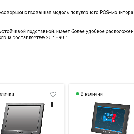
 усовершенствованная модель популярного POS-монитора
 устойчивой подставкой, имеет более удобное расположен
аклона составляет&&
20 ° –90 °.
favorite_border
аличии
В наличии