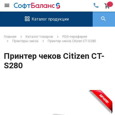
local_phone
menu
shopping_cart
search
Каталог продукции
Главная
Каталог товаров
POS-периферия
Принтеры чеков
Принтер чеков Citizen CT-S280
Принтер чеков Citizen CT-
S280