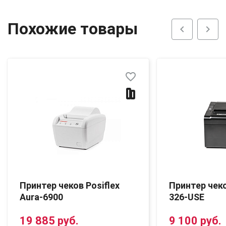
Похожие товары
chevron_left
chevron_right
favorite_border
Принтер чеков Posiflex
Принтер чек
Aura-6900
326-USE
19 885 руб.
9 100 руб.