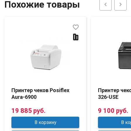
Похожие товары
chevron_left
chevron_right
favorite_border
Принтер чеков Posiflex
Принтер чек
Aura-6900
326-USE
19 885 руб.
9 100 руб.
В корзину
В ко