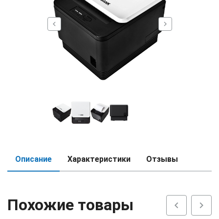
chevron_left
chevron_right
Описание
Характеристики
Отзывы
Похожие товары
chevron_left
chevron_right