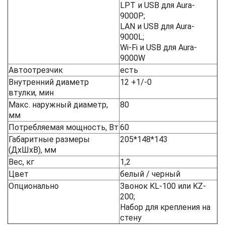
LPT и USB для Aura-
9000P;
LAN и USB для Aura-
9000L;
Wi-Fi и USB для Aura-
9000W
Автоотрезчик
есть
Внутренний диаметр
12 +1/-0
втулки, мин
Макс. наружный диаметр,
80
мм
Потребляемая мощность, Вт
60
Габаритные размеры
205*148*143
(ДхШхВ), мм
Вес, кг
1,2
Цвет
белый / черный
Опционально
Звонок KL-100 или KZ-
200;
Набор для крепления на
стену