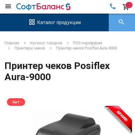
local_phone
menu
shopping_cart
search
Каталог продукции
Главная
Каталог товаров
POS-периферия
Принтеры чеков
Принтер чеков Posiflex Aura-9000
Принтер чеков Posiflex
Aura-9000
Хит