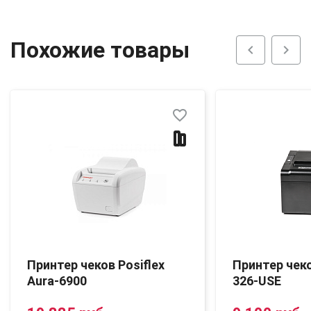
Похожие товары
chevron_left
chevron_right
favorite_border
Принтер чеков Posiflex
Принтер чек
Aura-6900
326-USE