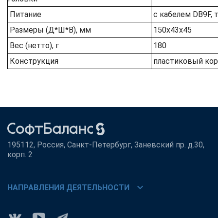
Питание
с кабелем DB9F, 
Размеры (Д*Ш*В), мм
150х43х45
Вес (нетто), г
180
Конструкция
пластиковый кор
195112, Россия, Санкт-Петербург, Заневский пр. д.30,
корп. 2
chevron_right
НАПРАВЛЕНИЯ ДЕЯТЕЛЬНОСТИ