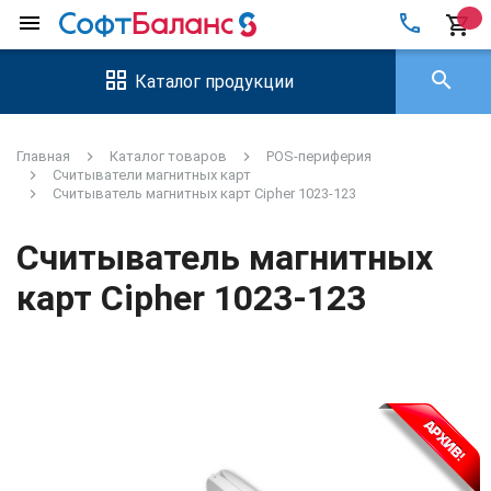
local_phone
menu
shopping_cart
search
Каталог продукции
Главная
Каталог товаров
POS-периферия
Считыватели магнитных карт
Считыватель магнитных карт Cipher 1023-123
Считыватель магнитных
карт Cipher 1023-123