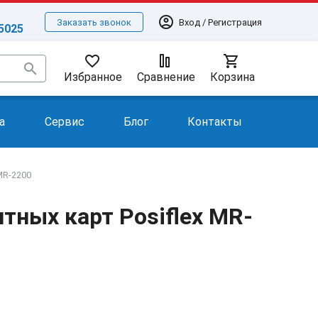
account_circle
Вход / Регистрация
Заказать звонок
-5025
favorite_border
shopping_cart
search
Избранное
Сравнение
Корзина
а
Сервис
Блог
Контакты
MR-2200
тных карт Posiflex MR-