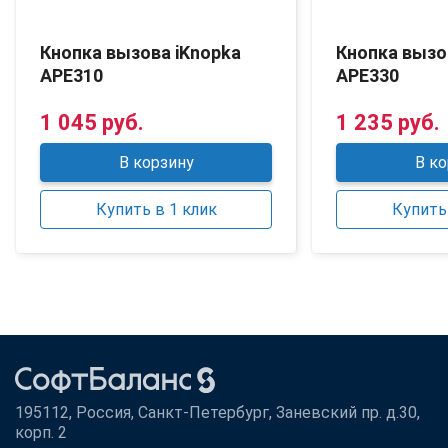
Кнопка вызова iKnopka
Кнопка вызо
APE310
APE330
1 045 руб.
1 235 руб.
В корзину
В ко
Купить в 1 клик
Купить 
195112, Россия, Санкт-Петербург, Заневский пр. д.30,
корп. 2