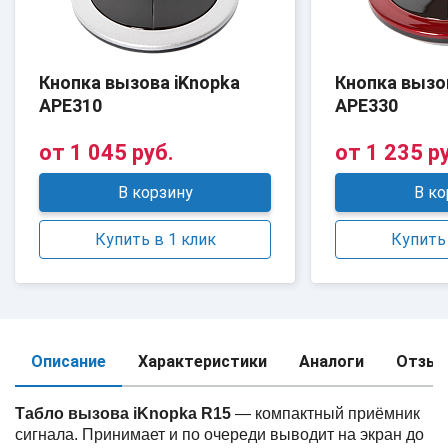
Кнопка вызова iKnopka
Кнопка вызо
APE310
APE330
от
1 045 руб.
от
1 235 р
В корзину
В ко
Купить в 1 клик
Купить 
Описание
Характеристики
Аналоги
Отзы
Табло вызова iKnopka R15
— компактный приёмник
сигнала. Принимает и по очереди выводит на экран до