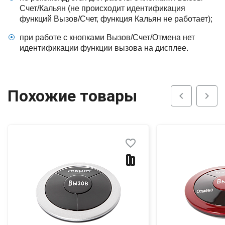
Счет/Кальян (не происходит идентификация
функций Вызов/Счет, функция Кальян не работает);
при работе с кнопками Вызов/Счет/Отмена нет
идентификации функции вызова на дисплее.
Похожие товары
chevron_left
chevron_right
favorite_border