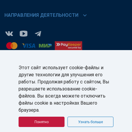
chevron_right
НАПРАВЛЕНИЯ ДЕЯТЕЛЬНОСТИ
Этот сайт использует cookie-файлы и
другие технологии для улучшения его
КЛИЕНТАМ:
ПАРТНЁРАМ:
работы. Продолжая работу с сайтом, Вы
+7 (812) 327-5141
+7 (812) 327-5025
разрешаете использование cookie-
файлов. Вы всегда можете отключить
sale@sb-sale.ru
partner@softbalance.ru
файлы cookie в настройках Вашего
браузера.
Понятно
Узнать больше
© ГК «СофтБаланс» 2008–2026 г. Все права защищены.
Политика в отношении обработки персональных данных