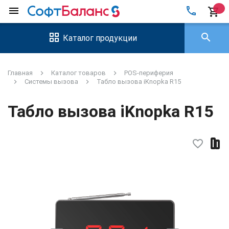
local_phone
menu
shopping_cart
search
Каталог продукции
Главная
Каталог товаров
POS-периферия
Системы вызова
Табло вызова iKnopka R15
Табло вызова iKnopka R15
favorite_border