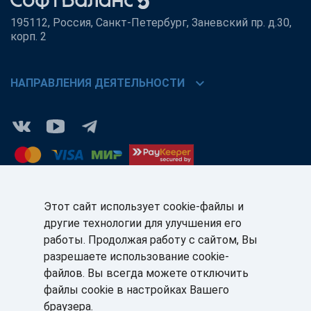
195112, Россия, Санкт-Петербург, Заневский пр. д.30,
корп. 2
chevron_right
НАПРАВЛЕНИЯ ДЕЯТЕЛЬНОСТИ
Этот сайт использует cookie-файлы и
другие технологии для улучшения его
КЛИЕНТАМ:
ПАРТНЁРАМ:
работы. Продолжая работу с сайтом, Вы
+7 (812) 327-5141
+7 (812) 327-5025
разрешаете использование cookie-
файлов. Вы всегда можете отключить
sale@sb-sale.ru
partner@softbalance.ru
файлы cookie в настройках Вашего
браузера.