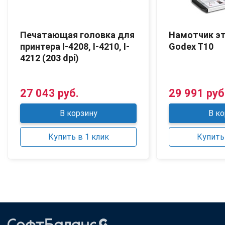
Печатающая головка для
Намотчик э
принтера I-4208, I-4210, I-
Godex T10
4212 (203 dpi)
27 043 руб.
29 991 руб
В корзину
В ко
Купить в 1 клик
Купить 