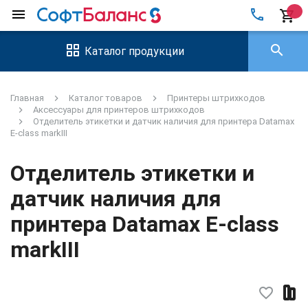
local_phone
menu
shopping_cart
search
Каталог продукции
Главная
Каталог товаров
Принтеры штрихкодов
Аксессуары для принтеров штрихкодов
Отделитель этикетки и датчик наличия для принтера Datamax
E-class markIII
Отделитель этикетки и
датчик наличия для
принтера Datamax E-class
markIII
favorite_border