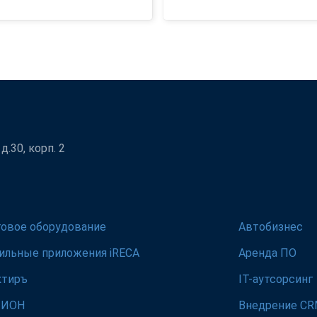
.30, корп. 2
говое оборудование
Автобизнес
ильные приложения iRECA
Аренда ПО
ктиръ
IT-аутсорсинг
ЛИОН
Внедрение C