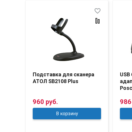
favorite_border
Подставка для сканера
USB 
АТОЛ SB2108 Plus
адап
Posc
960 руб.
986
В корзину