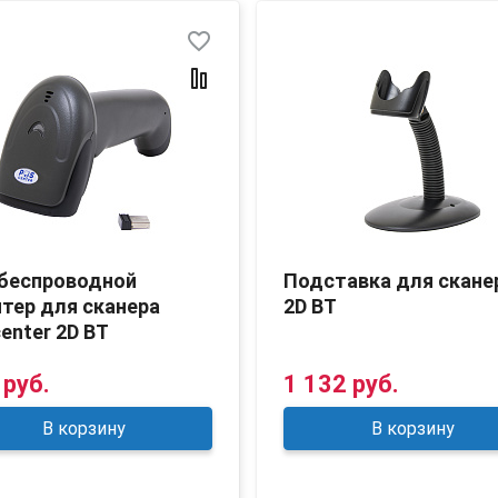
favorite_border
беспроводной
Подставка для скане
тер для сканера
2D BT
enter 2D BT
 руб.
1 132 руб.
В корзину
В корзину