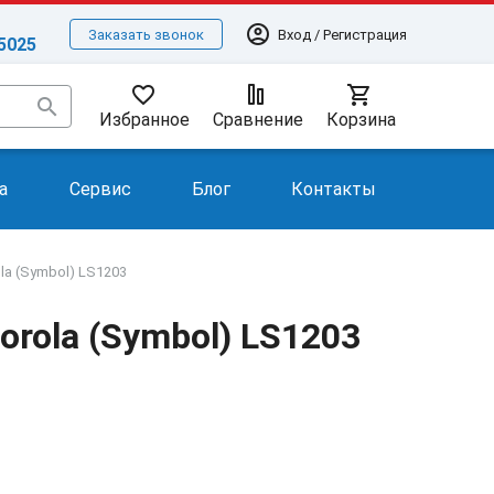
account_circle
Вход / Регистрация
Заказать звонок
-5025
favorite_border
shopping_cart
search
Избранное
Сравнение
Корзина
а
Сервис
Блог
Контакты
la (Symbol) LS1203
rola (Symbol) LS1203