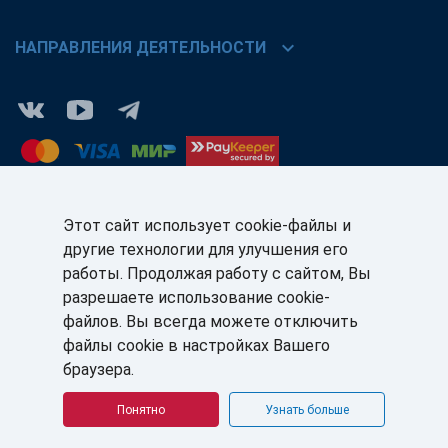
chevron_right
НАПРАВЛЕНИЯ ДЕЯТЕЛЬНОСТИ
Этот сайт использует cookie-файлы и
другие технологии для улучшения его
КЛИЕНТАМ:
ПАРТНЁРАМ:
работы. Продолжая работу с сайтом, Вы
+7 (812) 327-5141
+7 (812) 327-5025
разрешаете использование cookie-
файлов. Вы всегда можете отключить
sale@sb-sale.ru
partner@softbalance.ru
файлы cookie в настройках Вашего
браузера.
Понятно
Узнать больше
© ГК «СофтБаланс» 2008–2026 г. Все права защищены.
Политика в отношении обработки персональных данных