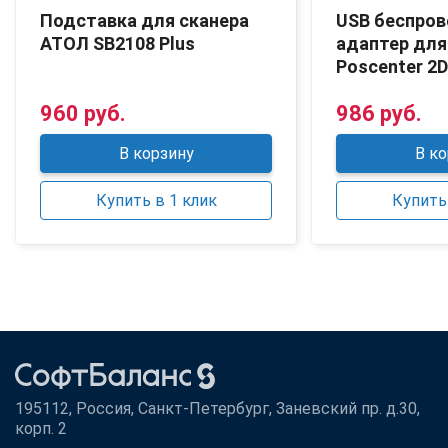
Подставка для сканера
USB беспро
АТОЛ SB2108 Plus
адаптер для
Poscenter 2D
960 руб.
986 руб.
В корзину
В ко
Купить в 1 клик
Купить 
195112, Россия, Санкт-Петербург, Заневский пр. д.30,
корп. 2