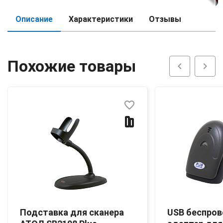
Описание
Характеристики
Отзывы
Похожие товары
chevron_left
chevron_right
favorite_border
Подставка для сканера
USB беспро