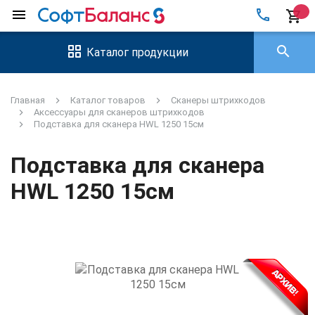
local_phone
menu
shopping_cart
search
Каталог продукции
Главная
Каталог товаров
Сканеры штрихкодов
Аксессуары для сканеров штрихкодов
Подставка для сканера HWL 1250 15см
Подставка для сканера
HWL 1250 15см