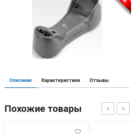
Описание
Характеристики
Отзывы
Похожие товары
chevron_left
chevron_right
favorite_border