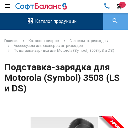
local_phone
menu
shopping_cart
search
Каталог продукции
Главная
Каталог товаров
Сканеры штрихкодов
Аксессуары для сканеров штрихкодов
Подставка-зарядка для Motorola (Symbol) 3508 (LS и DS)
Подставка-зарядка для
Motorola (Symbol) 3508 (LS
и DS)