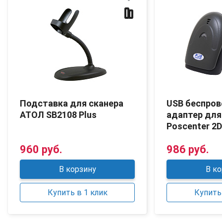
Подставка для сканера
USB беспро
АТОЛ SB2108 Plus
адаптер для
Poscenter 2D
960 руб.
986 руб.
В корзину
В ко
Купить в 1 клик
Купить 