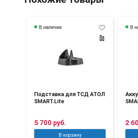
favorite_border
favorite_border
В наличии
В н
Подставка для ТСД АТОЛ
Акк
SMART.Lite
SMAR
5 700 руб.
2 6
В корзину