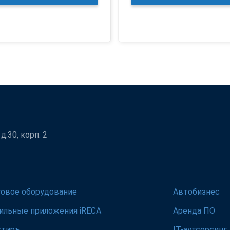
.30, корп. 2
говое оборудование
Автобизнес
ильные приложения iRECA
Аренда ПО
ктиръ
IT-аутсорсинг