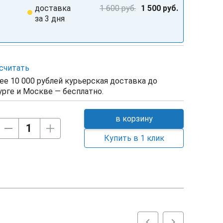
доставка
1 600 руб.
1 500 руб.
за 3 дня
считать
ее 10 000 рублей курьерская доставка до
рге и Москве — бесплатно.
в корзину
Купить в 1 клик
chevron_left
chevron_right