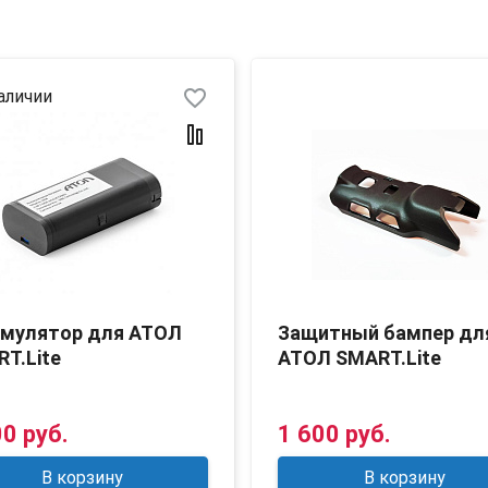
favorite_border
аличии
умулятор для АТОЛ
Защитный бампер дл
T.Lite
АТОЛ SMART.Lite
00 руб.
1 600 руб.
В корзину
В корзину