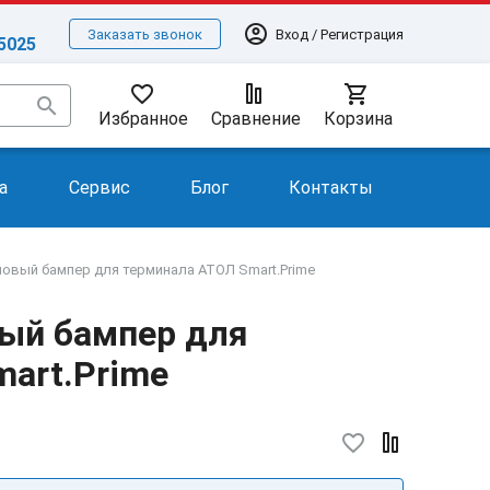
account_circle
Вход / Регистрация
Заказать звонок
-5025
favorite_border
shopping_cart
search
Избранное
Сравнение
Корзина
а
Сервис
Блог
Контакты
овый бампер для терминала АТОЛ Smart.Prime
ый бампер для
art.Prime
favorite_border