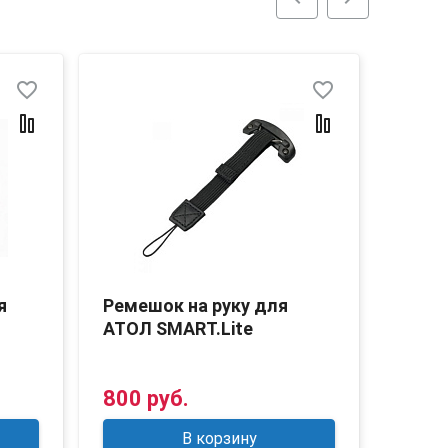
favorite_border
favorite_border
я
Ремешок на руку для
Подс
АТОЛ SMART.Lite
Smart
800 руб.
7 40
В корзину