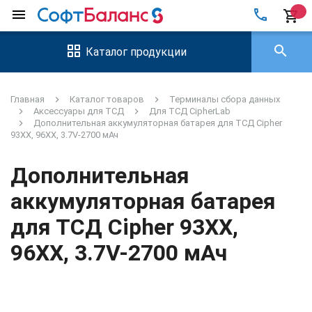
local_phone
menu
shopping_cart
search
Каталог продукции
Главная
Каталог товаров
Терминалы сбора данных
Аксессуары для ТСД
Для ТСД CipherLab
Дополнительная аккумуляторная батарея для ТСД Cipher
93ХХ, 96XX, 3.7V-2700 мАч
Дополнительная
аккумуляторная батарея
для ТСД Cipher 93ХХ,
96XX, 3.7V-2700 мАч