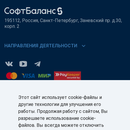
195112, Россия, Санкт-Петербург, Заневский пр. д.30,
корп. 2
chevron_right
НАПРАВЛЕНИЯ ДЕЯТЕЛЬНОСТИ
Этот сайт использует cookie-файлы и
другие технологии для улучшения его
КЛИЕНТАМ:
ПАРТНЁРАМ:
работы. Продолжая работу с сайтом, Вы
+7 (812) 327-5141
+7 (812) 327-5025
разрешаете использование cookie-
файлов. Вы всегда можете отключить
sale@sb-sale.ru
partner@softbalance.ru