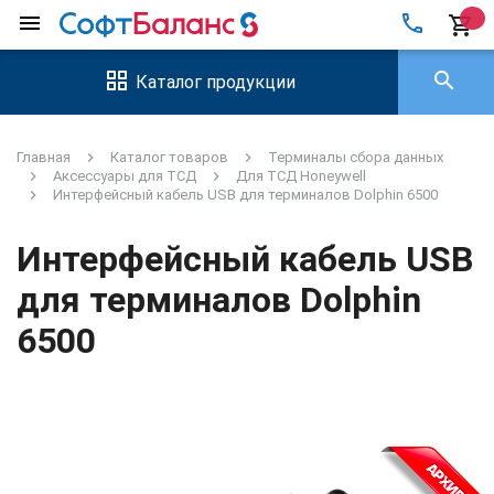
local_phone
menu
shopping_cart
search
Каталог продукции
Главная
Каталог товаров
Терминалы сбора данных
Аксессуары для ТСД
Для ТСД Honeywell
Интерфейсный кабель USB для терминалов Dolphin 6500
Интерфейсный кабель USB
для терминалов Dolphin
6500