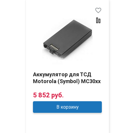
favorite_border
Аккумулятор для ТСД
Motorola (Symbol) MC30xx
5 852 руб.
В корзину