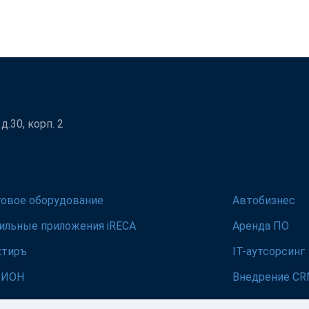
.30, корп. 2
говое оборудование
Автобизнес
ильные приложения iRECA
Аренда ПО
ктиръ
IT-аутсорсинг
ЛИОН
Внедрение C