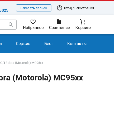
account_circle
Вход / Регистрация
Заказать звонок
-5025
favorite_border
shopping_cart
search
Избранное
Сравнение
Корзина
а
Сервис
Блог
Контакты
СД Zebra (Motorola) MC95xx
ra (Motorola) MC95xx