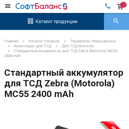
local_phone
menu
shopping_cart
search
Каталог продукции
Главная
Каталог товаров
Терминалы сбора данных
Аксессуары для ТСД
Для ТСД Motorola
Стандартный аккумулятор для ТСД Zebra (Motorola) MC55
2400 mAh
Стандартный аккумулятор
для ТСД Zebra (Motorola)
MC55 2400 mAh