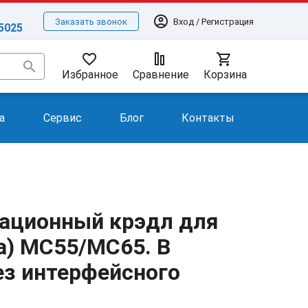
account_circle
Вход / Регистрация
Заказать звонок
-5025
favorite_border
shopping_cart
search
Избранное
Сравнение
Корзина
а
Сервис
Блог
Контакты
ационный крэдл для
la) MC55/МС65. В
ез интерфейсного