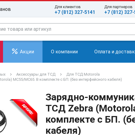
Для клиентов
Для партнеров
ранов
+7 (812) 327-5141
+7 (812) 327
Акции
О компании
Оплата и доставк
ных
Аксессуары для ТСД
Для ТСД Motorola
rola) MC55/МС65. В комплекте с БП. (без интерфейсного кабеля)
Зарядно-коммуник
ТСД Zebra (Motoro
комплекте с БП. (б
кабеля)