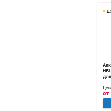
До
Акк
HBL
для
Цена
от