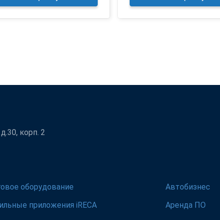
.30, корп. 2
говое оборудование
Автобизнес
ильные приложения iRECA
Аренда ПО