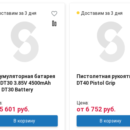
favorite_border
ставим за 3 дня
Доставим за 3 дня
умуляторная батарея
Пистолетная рукоят
DT30 3.85V 4500mAh
DT40 Pistol Grip
 DT30 Battery
:
Цена:
5 601 руб.
от
6 752 руб.
В корзину
В корзину