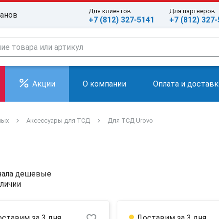
Для клиентов
Для партнеров
ранов
+7 (812) 327-5141
+7 (812) 327
Акции
О компании
Оплата и доставк
ных
Аксессуары для ТСД
Для ТСД Urovo
чала дешевые
аличии
favorite_border
ставим за 3 дня
Доставим за 3 дня