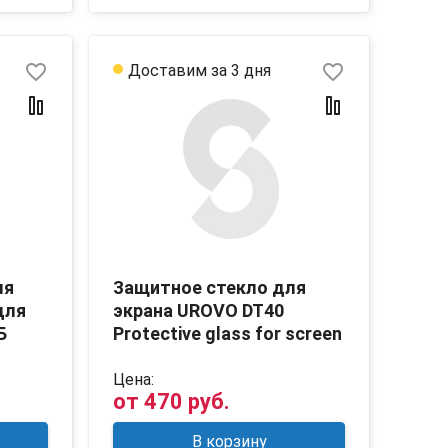
favorite_border
favorite_border
Доставим за 3 дня
ля
Защитное стекло для
для
экрана UROVO DT40
Б
Protective glass for screen
Цена:
от
470 руб.
В корзину