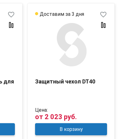
favorite_border
favorite_border
Доставим за 3 дня
ь для
Защитный чехол DT40
Цена:
от
2 023 руб.
В корзину