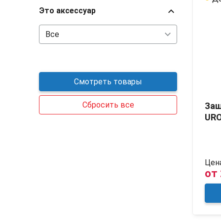
chevron_right
Это аксессуар
Смотреть товары
Cбросить все
Защ
URO
Цена
от