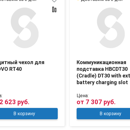
итный чехол для
Коммуникационная
VO RT40
подставка HBCDT30
(Cradle) DT30 with ex
battery charging slot
:
Цена:
2 623 руб.
от
7 307 руб.
В корзину
В корзину