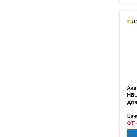
До
Акк
HBL
для
Цена
от