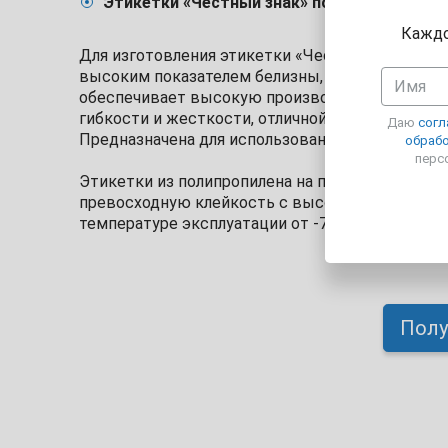
Этикетки «Честный знак» полипропилен
Каждо
Для изготовления этикетки «Честный знак» пол
высоким показателем белизны, произведенная 
обеспечивает высокую производительность печ
гибкости и жесткости, отличной устойчивость
Даю
согл
Предназначена для использования, где требуетс
обрабо
перс
Этикетки из полипропилена на постоянном кауч
превосходную клейкость с высокой прочностью 
температуре эксплуатации от -70 С до + 70 С.
Полу