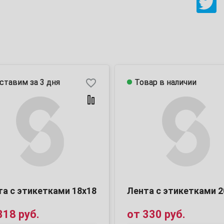
favorite_border
ставим за 3 дня
ставим за 3 дня
Товар в наличии
Товар в наличии
та с этикетками 18х18
Лента с этикетками 2
318 руб.
от
330 руб.