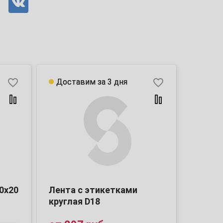
favorite_border
favorite_border
Доставим за 3 дня
Доставим за 3 дня
0х20
Лента с этикетками
круглая D18