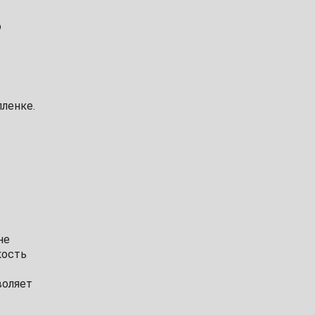
о
ленке.
не
кость
воляет