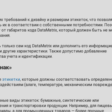
х требований к дизайну и размерам этикеток, что позвол
ь их в соответствии с собственными потребностями. По
от габаритов кода DataMatrix, который должен быть не 
ания.
только сам код DataMatrix или дополнить его информацие
ы и другие характеристики. Также допустимо добавление
тва учета и идентификации.
нак»
ые
этикетки
, которые должны соответствовать определе
здействиям (влаге, температуре, механическим поврежд
чные виды этикеток: бумажные, синтетические или
ения и транспортировки продукции. Например, для пищев
риалы, а для промышленных товаров — более прочные