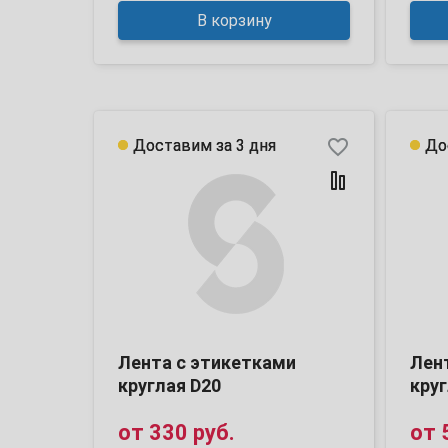
В корзину
favorite_border
Доставим за 3 дня
Доставим за 3 дня
До
До
Лента с этикетками
Лен
круглая D20
круг
от
330 руб.
от