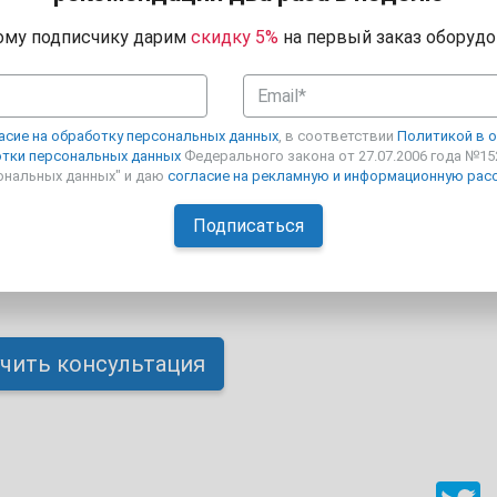
му подписчику дарим
скидку 5%
на первый заказ оборудо
ипропилен используется белая или «жемчужная» пленка с
по запатентованной технологии вспенивания, которая
ати. Этикетка на полипропилене обладает прекрасным б
ю к воздействию влаги и различных химических веществ.
асие на обработку персональных данных
, в соответствии
Политикой в 
я высокое качество печати (300 точек на дюйм).
тки персональных данных
Федерального закона от 27.07.2006 года №15
ональных данных" и даю
согласие на рекламную и информационную рас
уковом клее на бумажной подложке (white glassine) имеют
соединения, с температурой приклеивания - 5С, при раб
чить консультация