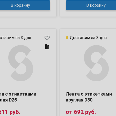
В корзину
В корзину
favorite_border
ставим за 3 дня
ставим за 3 дня
Доставим за 3 дня
Доставим за 3 дня
та с этикетками
Лента с этикетками
лая D25
круглая D30
511 руб.
от
692 руб.