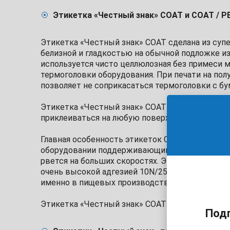
Этикетка «Честный знак» COAT и COAT / P
Этикетка «Честный знак» COAT сделана из суп
белизной и гладкостью на обычной подложке из
используется чисто целлюлозная без примеси м
термоголовки оборудования. При печати на пол
позволяет не соприкасаться термоголовки с бум
Этикетка «Честный знак» COAT (полуглянец) о
приклеиваться на любую поверхность при низки
Главная особенность этикеток COAT/PET25 зак
оборудовании поддерживающим до 100 этикетир
рвется на больших скоростях. Этикетки «Чест
очень высокой адгезией 10N/25мм, с минималь
именно в пищевых производствах.
Этикетка «Честный знак» COAT и COAT/PET25 им
Подп