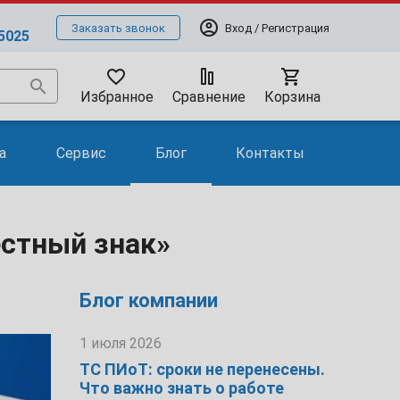
account_circle
Вход / Регистрация
Заказать звонок
-5025
favorite_border
shopping_cart
search
Избранное
Сравнение
Корзина
а
Сервис
Блог
Контакты
естный знак»
Блог компании
1 июля 2026
ТС ПИоТ: сроки не перенесены.
Что важно знать о работе