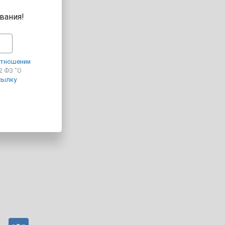
вания!
алансом
отношении
2 ФЗ "О
сылку
очей