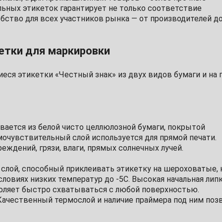
льных этикеток гарантирует не только соответствие
бство для всех участников рынка — от производителей д
етки для маркировки
ся этикетки «Честный знак» из двух видов бумаги и на п
вается из белой чисто целлюлозной бумаги, покрытой
чувствительный слой используется для прямой печати.
ждений, грязи, влаги, прямых солнечных лучей.
слой, способный приклеивать этикетку на шероховатые, 
словиях низких температур до -5С. Высокая начальная лип
оляет быстро схватываться с любой поверхностью.
. Качественный термослой и наличие праймера под ним поз