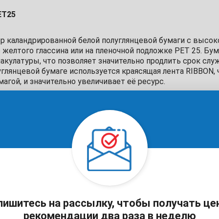
ET25
ер каландрированной белой полуглянцевой бумаги с высок
 желтого глассина или на пленочной подложке PET 25. Бум
акулатуры, что позволяет значительно продлить срок сл
углянцевой бумаге используется краясящая лента RIBBON, 
агой, и значительно увеличивает её ресурс.
бладает клеем с высокой липкостью 17N/25мм и способна
х температурах до -5 С.
лючается в способности работать на высокоскоростном
ований в минуту. Подложка из прозрачной ПЭТ пленке н
ный знак» COAT/PET25 обладают акриловым клеевым слое
ной температурой приклеивания +5С отлично используетс
еет диапазон рабочих температур от -20 С до + 60 С.
ишитесь на рассылку, чтобы получать ц
рекомендации два раза в неделю