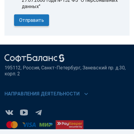
27.07.2006 года №152 ФЗ "О персональных
данных"
195112, Россия, Санкт-Петербург, Заневский пр. д.30,
корп. 2
chevron_right
НАПРАВЛЕНИЯ ДЕЯТЕЛЬНОСТИ