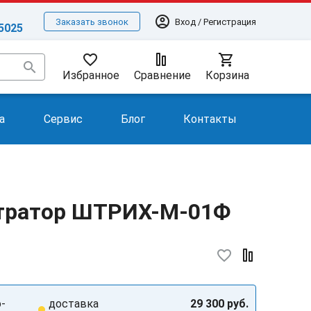
account_circle
Вход / Регистрация
Заказать звонок
-5025
favorite_border
shopping_cart
search
Избранное
Сравнение
Корзина
а
Сервис
Блог
Контакты
тратор ШТРИХ-М-01Ф
favorite_border
о-
доставка
29 300 руб.