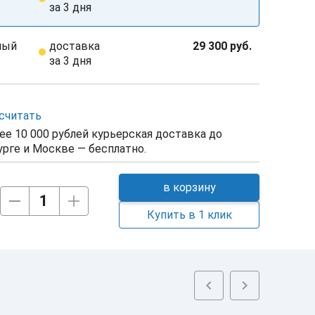
за 3 дня
рный
доставка
29 300 руб.
за 3 дня
считать
ее 10 000 рублей курьерская доставка до
рге и Москве — бесплатно.
в корзину
Купить в 1 клик
chevron_left
chevron_right