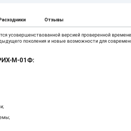
Расходники
Отзывы
тся усовершенствованной версией проверенной времен
редыдущего поколения и новые возможности для современ
РИХ-М-01Ф:
и;
емы;