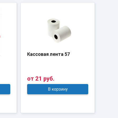
а
Кассовая лента 57
Кассо
от
21 руб.
от
7
В корзину