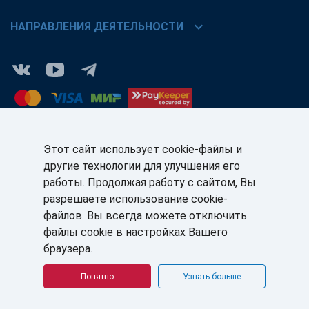
chevron_right
НАПРАВЛЕНИЯ ДЕЯТЕЛЬНОСТИ
Этот сайт использует cookie-файлы и
другие технологии для улучшения его
КЛИЕНТАМ:
ПАРТНЁРАМ:
работы. Продолжая работу с сайтом, Вы
+7 (812) 327-5141
+7 (812) 327-5025
разрешаете использование cookie-
файлов. Вы всегда можете отключить
sale@sb-sale.ru
partner@softbalance.ru
файлы cookie в настройках Вашего
браузера.
Понятно
Узнать больше
© ГК «СофтБаланс» 2008–2026 г. Все права защищены.
Политика в отношении обработки персональных данных
Согласие на обработку персональных данных