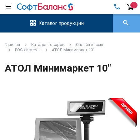
local_phone
menu
shopping_cart
search
Каталог продукции
Главная
Каталог товаров
Онлайн-кассы
POS-системы
АТОЛ Минимаркет 10"
АТОЛ Минимаркет 10"