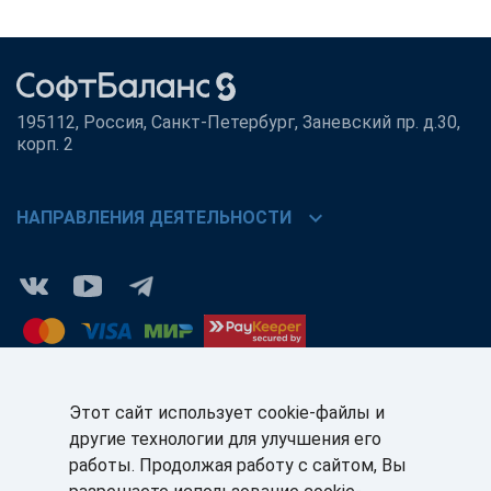
195112, Россия, Санкт-Петербург, Заневский пр. д.30,
корп. 2
chevron_right
НАПРАВЛЕНИЯ ДЕЯТЕЛЬНОСТИ
Этот сайт использует cookie-файлы и
другие технологии для улучшения его
КЛИЕНТАМ:
ПАРТНЁРАМ:
работы. Продолжая работу с сайтом, Вы
+7 (812) 327-5141
+7 (812) 327-5025