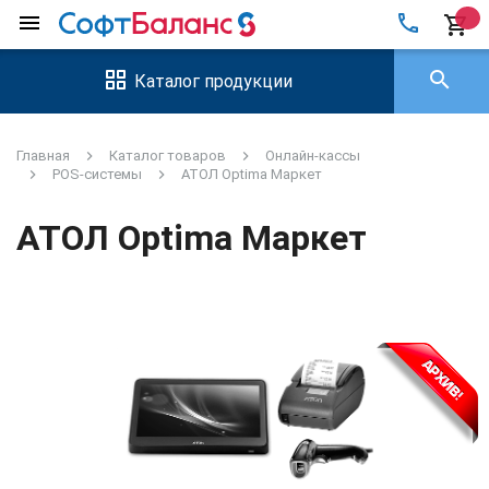
local_phone
menu
shopping_cart
search
Каталог продукции
Главная
Каталог товаров
Онлайн-кассы
POS-системы
АТОЛ Optima Маркет
АТОЛ Optima Маркет