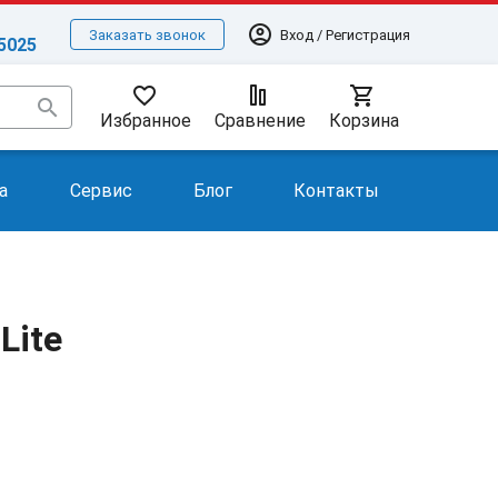
account_circle
Вход / Регистрация
Заказать звонок
-5025
favorite_border
shopping_cart
search
Избранное
Сравнение
Корзина
а
Сервис
Блог
Контакты
Lite