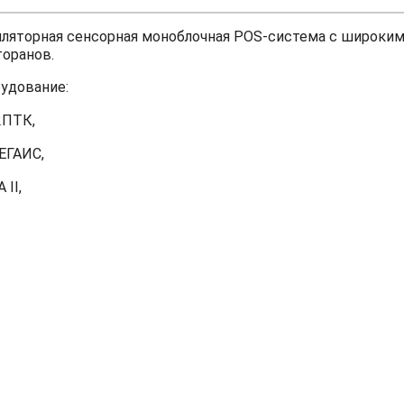
нтиляторная сенсорная моноблочная POS-система с широким
оранов.
удование:
2ПТК,
ЕГАИС,
II,