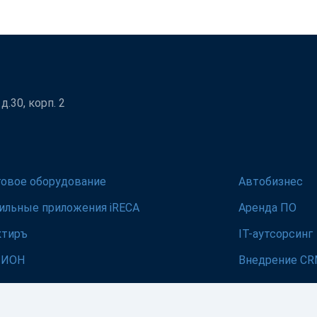
.30, корп. 2
говое оборудование
Автобизнес
ильные приложения iRECA
Аренда ПО
ктиръ
IT-аутсорсинг
ЛИОН
Внедрение C