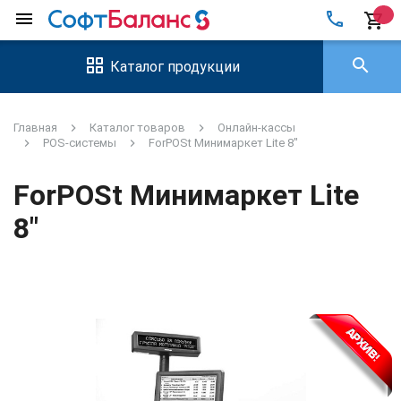
local_phone
menu
shopping_cart
search
Каталог продукции
Главная
Каталог товаров
Онлайн-кассы
POS-системы
ForPOSt Минимаркет Lite 8"
ForPOSt Минимаркет Lite
8"