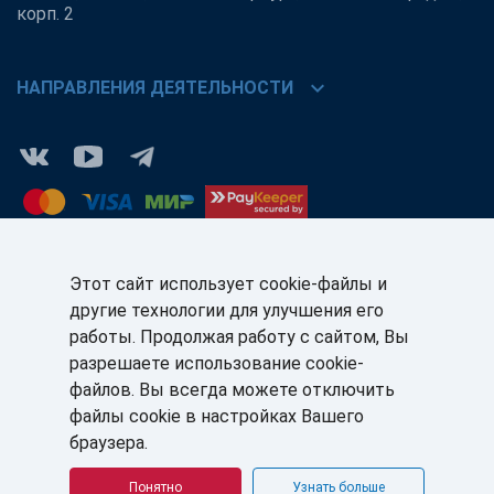
корп. 2
chevron_right
НАПРАВЛЕНИЯ ДЕЯТЕЛЬНОСТИ
Этот сайт использует cookie-файлы и
другие технологии для улучшения его
КЛИЕНТАМ:
ПАРТНЁРАМ:
работы. Продолжая работу с сайтом, Вы
+7 (812) 327-5141
+7 (812) 327-5025
разрешаете использование cookie-
файлов. Вы всегда можете отключить
sale@sb-sale.ru
partner@softbalance.ru
файлы cookie в настройках Вашего
браузера.
Понятно
Узнать больше