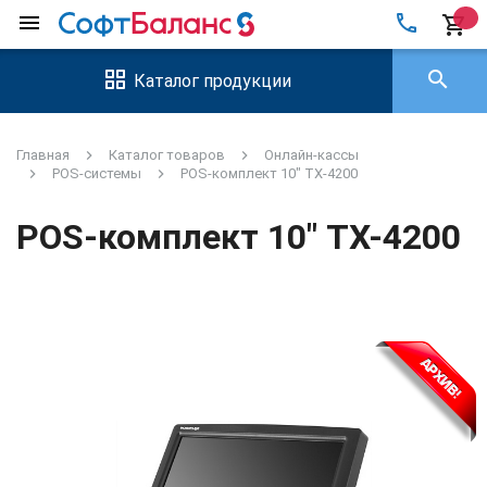
local_phone
menu
shopping_cart
search
Каталог продукции
Главная
Каталог товаров
Онлайн-кассы
POS-системы
POS-комплект 10" TX-4200
POS-комплект 10" TX-4200