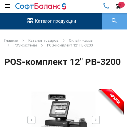
local_phone
menu
shopping_cart
search
Каталог продукции
Главная
Каталог товаров
Онлайн-кассы
POS-системы
POS-комплект 12" PB-3200
POS-комплект 12" PB-3200
chevron_left
chevron_right