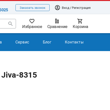
account_circle
Вход / Регистрация
Заказать звонок
-5025
favorite_border
shopping_cart
search
Избранное
Сравнение
Корзина
а
Сервис
Блог
Контакты
 Jiva-8315