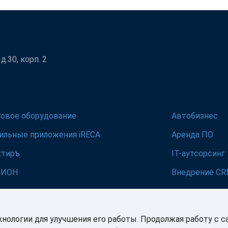
.30, корп. 2
говое оборудование
Автобизнес
ильные приложения iRECA
Аренда ПО
ктиръ
IT-аутсорсинг
ЛИОН
Внедрение C
хнологии для улучшения его работы. Продолжая работу с с