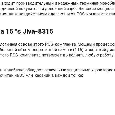
5
входит производительный и надежный терминал-монобло
 дисплей покупателя и денежный ящик. Высокие мощност
к внешним воздействиям сделают этот POS-комплект отл
та
15 "s Jiva-8315
логичная основа этого POS-комплекта. Мощный процессор
ц, большой объем оперативной памяти (1 Гб) и жесткий дис
 этого POS-комплекта позволяет выполнять любую работу
н моноблока обладает отличными защитными характерис
читан на 35 млн. касаний в каждой точке;