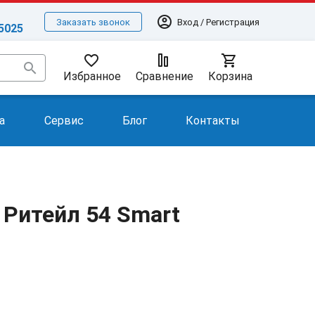
account_circle
Вход / Регистрация
Заказать звонок
-5025
favorite_border
shopping_cart
search
Избранное
Сравнение
Корзина
а
Сервис
Блог
Контакты
Ритейл 54 Smart