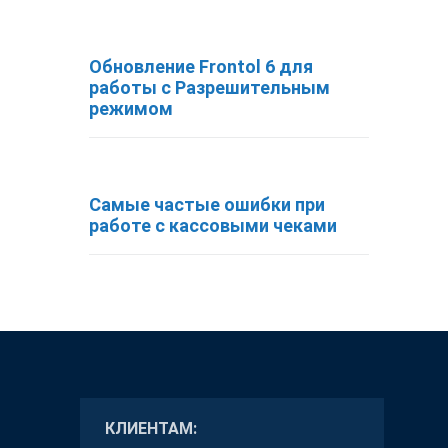
Обновление Frontol 6 для
работы с Разрешительным
режимом
Самые частые ошибки при
работе с кассовыми чеками
КЛИЕНТАМ: