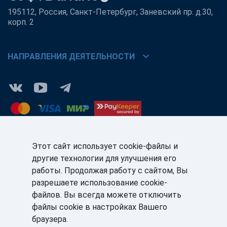
195112, Россия, Санкт-Петербург, Заневский пр. д.30,
корп. 2
chevron_right
НАПРАВЛЕНИЯ ДЕЯТЕЛЬНОСТИ
Этот сайт использует cookie-файлы и
другие технологии для улучшения его
КЛИЕНТАМ:
ПАРТНЁРАМ:
работы. Продолжая работу с сайтом, Вы
+7 (812) 327-5141
+7 (812) 327-5025
разрешаете использование cookie-
файлов. Вы всегда можете отключить
sale@sb-sale.ru
partner@softbalance.ru
файлы cookie в настройках Вашего
браузера.