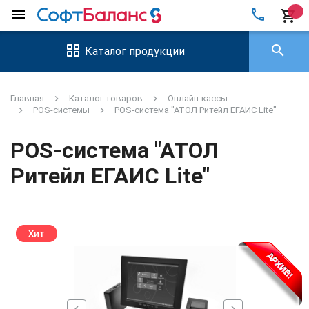
local_phone
menu
shopping_cart
search
Каталог продукции
Главная
Каталог товаров
Онлайн-кассы
POS-системы
POS-система "АТОЛ Ритейл ЕГАИС Lite"
POS-система "АТОЛ
Ритейл ЕГАИС Lite"
Хит