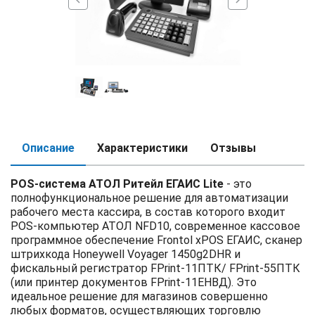
chevron_left
chevron_right
Описание
Характеристики
Отзывы
POS-система АТОЛ Ритейл ЕГАИС Lite
- это
полнофункциональное решение для автоматизации
рабочего места кассира, в состав которого входит
POS-компьютер АТОЛ NFD10, современное кассовое
программное обеспечение Frontol xPOS ЕГАИС, сканер
штрихкода Honeywell Voyager 1450g2DHR и
фискальный регистратор FPrint-11ПТК/ FPrint-55ПТК
(или принтер документов FPrint-11ЕНВД). Это
идеальное решение для магазинов совершенно
любых форматов, осуществляющих торговлю