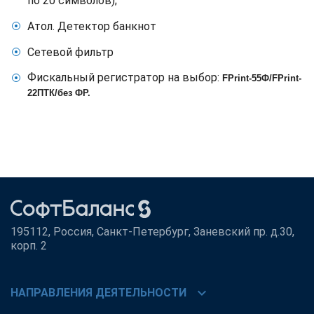
по 20 символов);
Атол. Детектор банкнот
Сетевой фильтр
Фискальный регистратор на выбор:
FPrint-55Ф/FPrint-
22ПТК/без ФР.
195112, Россия, Санкт-Петербург, Заневский пр. д.30,
корп. 2
chevron_right
НАПРАВЛЕНИЯ ДЕЯТЕЛЬНОСТИ