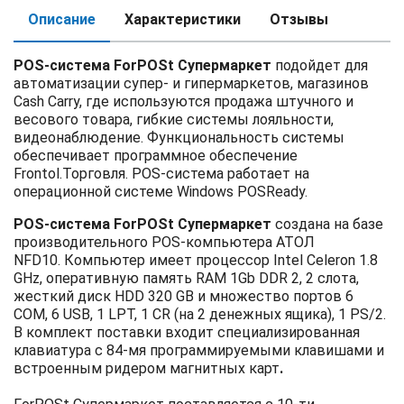
Описание
Характеристики
Отзывы
POS-система ForPOSt Супермаркет
подойдет для
автоматизации супер- и гипермаркетов, магазинов
Cash Carry, где используются продажа штучного и
весового товара, гибкие системы лояльности,
видеонаблюдение.
Функциональность системы
обеспечивает программное обеспечение
Frontol.Торговля. POS-система работает на
операционной системе Windows POSReady.
POS-система ForPOSt Супермаркет
создана на базе
производительного POS-компьютера АТОЛ
NFD10. Компьютер имеет процессор Intel Celeron 1.8
GHz, оперативную память RAM 1Gb DDR 2, 2 слота,
жесткий диск HDD 320 GB и множество портов 6
COM, 6 USB, 1 LPT, 1 CR (на 2 денежных ящика), 1 PS/2.
В комплект поставки входит специализированная
клавиатура с 84-мя программируемыми клавишами и
встроенным ридером магнитных карт
.