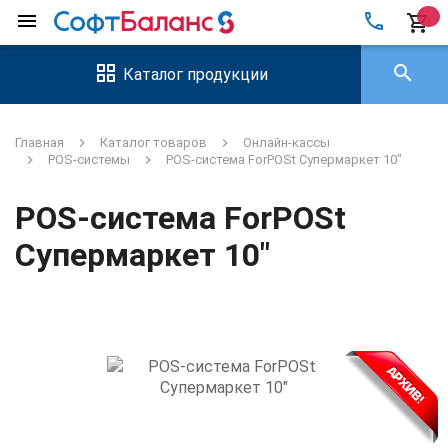
local_phone
menu
shopping_cart
search
Каталог продукции
Главная
Каталог товаров
Онлайн-кассы
POS-системы
POS-система ForPOSt Супермаркет 10"
POS-система ForPOSt
Супермаркет 10"