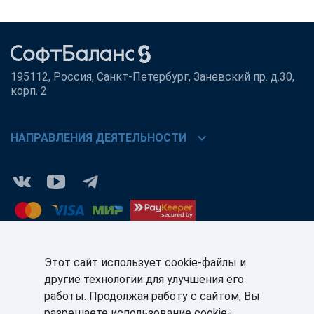
195112, Россия, Санкт-Петербург, Заневский пр. д.30,
корп. 2
chevron_right
НАПРАВЛЕНИЯ ДЕЯТЕЛЬНОСТИ
Этот сайт использует cookie-файлы и
другие технологии для улучшения его
КЛИЕНТАМ:
ПАРТНЁРАМ:
работы. Продолжая работу с сайтом, Вы
+7 (812) 327-5141
+7 (812) 327-5025
разрешаете использование cookie-